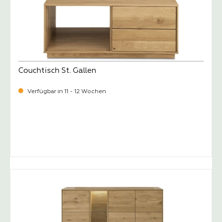
Couchtisch St. Gallen
Verfügbar in 11 - 12 Wochen
-
Verkaufspreis:
1.049,