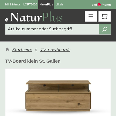
billi & friends
LOFT2020
NaturPlus
billi.de
Zum Hauptinhalt springen
Ware
Startseite
TV-Lowboards
TV-Board klein St. Gallen
Bildergalerie überspringen