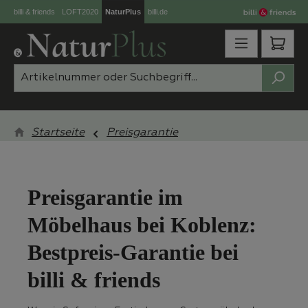
billi & friends
LOFT2020
NaturPlus
billi.de
Zum Hauptinhalt springen
Ware
Startseite
Preisgarantie
Preisgarantie im
Möbelhaus bei Koblenz:
Bestpreis-Garantie bei
billi & friends