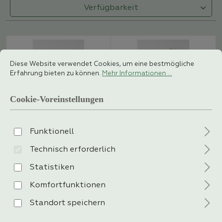
Cookie-Voreinstellungen
Diese Website verwendet Cookies, um eine bestmögliche Erfahrung 
Diese Website verwendet Cookies, um eine bestmögliche
Erfahrung bieten zu können.
Mehr Informationen ...
Cookie-Voreinstellungen
Böden 2er Set - 2er Paket
Böden 3er Set - 3er Paket
Funktionell
- Alina
- Alina
Technisch erforderlich
Sofort verfügbar
Sofort verfügbar
Statistiken
-
-
Verkaufspreis:
Verkaufspreis:
119,
159,
Komfortfunktionen
Standort speichern
36%