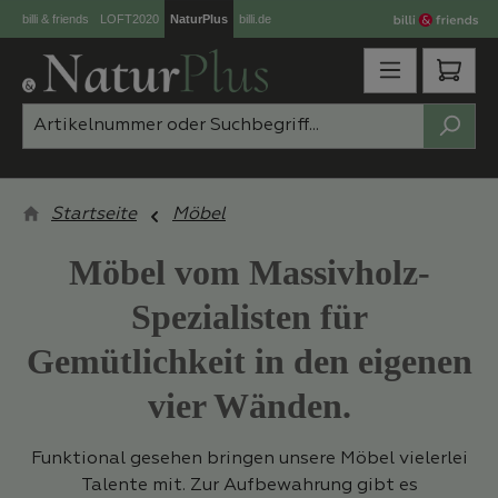
billi & friends
LOFT2020
NaturPlus
billi.de
Zum Hauptinhalt springen
Ware
Startseite
Möbel
Möbel vom Massivholz-
Spezialisten für
Gemütlichkeit in den eigenen
vier Wänden.
Funktional gesehen bringen unsere Möbel vielerlei
Talente mit. Zur Aufbewahrung gibt es