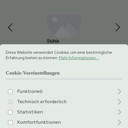
Stühle
Cookie-Voreinstellungen
Diese Website verwendet Cookies, um eine bestmögliche Erfahrung 
Diese Website verwendet Cookies, um eine bestmögliche
Erfahrung bieten zu können.
Mehr Informationen ...
filtern
Cookie-Voreinstellungen
Funktionell
Technisch erforderlich
Statistiken
Komfortfunktionen
50%
56%