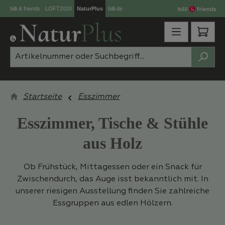
billi & friends
LOFT2020
NaturPlus
billi.de
Zum Hauptinhalt springen
Ware
Startseite
Esszimmer
Esszimmer, Tische & Stühle
aus Holz
Ob Frühstück, Mittagessen oder ein Snack für
Zwischendurch, das Auge isst bekanntlich mit. In
unserer riesigen Ausstellung finden Sie zahlreiche
Essgruppen aus edlen Hölzern.