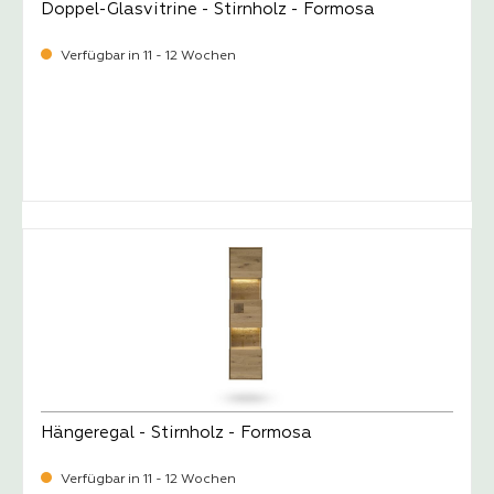
Doppel-Glasvitrine - Stirnholz - Formosa
Verfügbar in 11 - 12 Wochen
-
Verkaufspreis:
2.249,
Hängeregal - Stirnholz - Formosa
Verfügbar in 11 - 12 Wochen