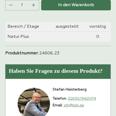
Produkt Anzahl: Gib den gewünschten Wer
In den Warenkorb
Bereich / Etage
ausgestellt
vorrätig
Natur Plus
0
Produktnummer:
24606..23
Haben Sie Fragen zu diesem Produkt?
Stefan Heisterberg
Telefon:
02630/9420174
Email:
sth@billi.de