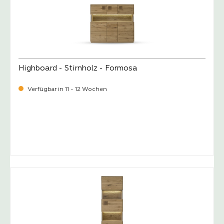
Highboard - Stirnholz - Formosa
Verfügbar in 11 - 12 Wochen
-
Verkaufspreis:
2.299,