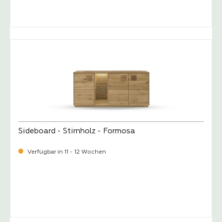
-
Verkaufspreis:
1.099,
Sideboard - Stirnholz - Formosa
Verfügbar in 11 - 12 Wochen
-
Verkaufspreis:
1.729,