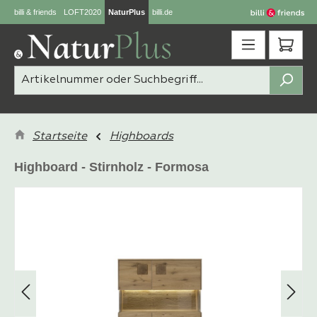
billi & friends
LOFT2020
NaturPlus
billi.de
Zum Hauptinhalt springen
Ware
Startseite
Highboards
Highboard - Stirnholz - Formosa
Bildergalerie überspringen