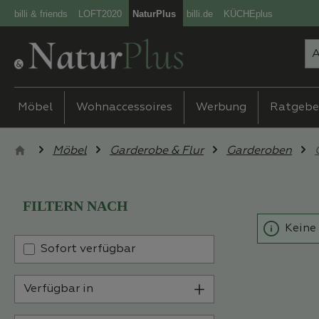
billi & friends
LOFT2020
NaturPlus
billi.de
KÜCHEplus
m Hauptinhalt springen
Zur Suche springen
Zur Hauptnavigation springen
Möbel
Wohnaccessoires
Werbung
Ratgebe
Möbel
Garderobe & Flur
Garderoben
FILTERN NACH
Keine
Sofort verfügbar
Verfügbar in