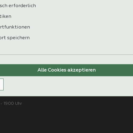
ZAHLUNG
sch erforderlich
tiken
rtfunktionen
rt speichern
Alle Cookies akzeptieren
Natur Plus
K
- 19.00 Uhr