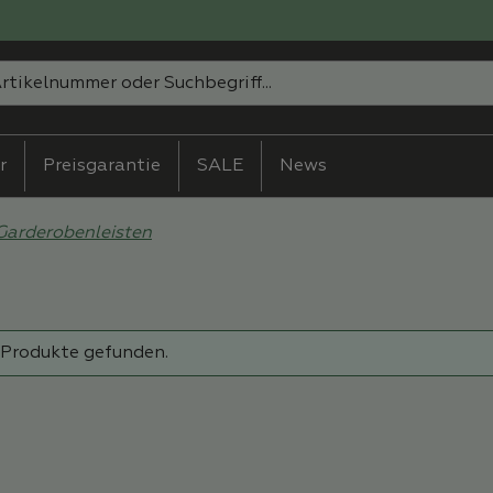
r
Preisgarantie
SALE
News
Garderobenleisten
 Produkte gefunden.