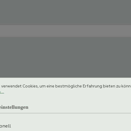
stellungen
rwendet Cookies, um eine bestmögliche Erfahrung bieten zu können.
 verwendet Cookies, um eine bestmögliche Erfahrung bieten zu kön
...
instellungen
onell