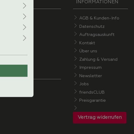
INFORMATIONEN
AGB & Kunden-Info
Datenschutz
Auftragsauskunft
Kontakt
Über uns
Zahlung & Versand
Impressum
Newsletter
Jobs
ÜCHEplus
friendsCLUB
Preisgarantie