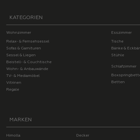
KATEGORIEN
Wohnzimmer
Esszimmer
Relax- & Fernsehsessel
Tische
Sofas & Garnituren
Bänke & Eckbä
Sessel & Liegen
Stühle
Beistell- & Couchtische
Schlafzimmer
Wohn- & Anbauwände
Boxspringbett
TV- & Mediamöbel
Betten
Vitrinen
Regale
MARKEN
Himolla
Decker