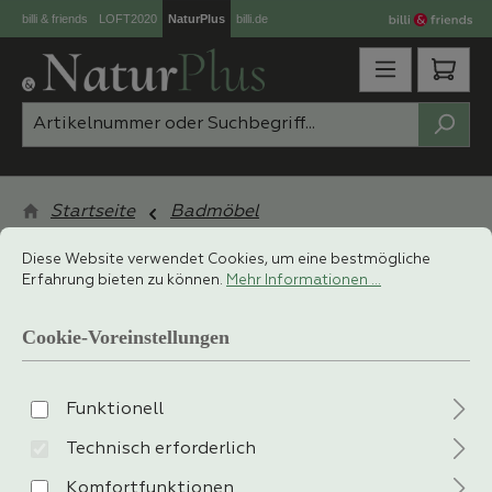
billi & friends
LOFT2020
NaturPlus
billi.de
Zum Hauptinhalt springen
Ware
Startseite
Badmöbel
Cookie-Voreinstellungen
Diese Website verwendet Cookies, um eine bestmögliche Erfahrung 
Diese Website verwendet Cookies, um eine bestmögliche
Erfahrung bieten zu können.
Mehr Informationen ...
Cookie-Voreinstellungen
Funktionell
Keine Produkte gefunden.
Technisch erforderlich
Komfortfunktionen