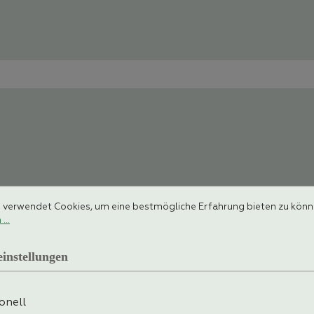
stellungen
rwendet Cookies, um eine bestmögliche Erfahrung bieten zu können.
 verwendet Cookies, um eine bestmögliche Erfahrung bieten zu kön
...
instellungen
onell