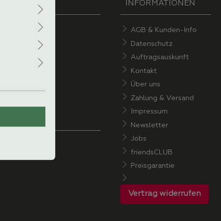
INFORMATIONEN
AGB & Kunden-Info
Datenschutz
Auftragsauskunft
Kontakt
Über uns
Zahlung & Versand
Impressum
Newsletter
Jobs
ÜCHEplus
friendsCLUB
Preisgarantie