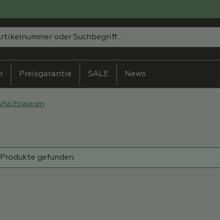
r
Preisgarantie
SALE
News
shaltswaren
 Produkte gefunden.