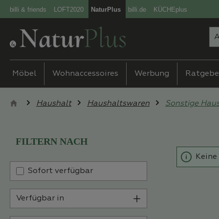
billi & friends
LOFT2020
NaturPlus
billi.de
KÜCHEplus
m Hauptinhalt springen
Zur Suche springen
Zur Hauptnavigation springen
Möbel
Wohnaccessoires
Werbung
Ratgebe
Haushalt
Haushaltswaren
Sonstige Hau
FILTERN NACH
Keine
Sofort verfügbar
Verfügbar in