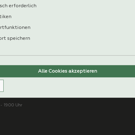
ZAHLUNG
sch erforderlich
tiken
rtfunktionen
rt speichern
Alle Cookies akzeptieren
Natur Plus
K
- 19.00 Uhr