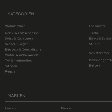
KATEGORIEN
Wohnzimmer
Esszimmer
Relax- & Fernsehsessel
Tische
Sofas & Garnituren
Bänke & Eckbä
Sessel & Liegen
Stühle
Beistell- & Couchtische
Schlafzimmer
Wohn- & Anbauwände
Boxspringbett
TV- & Mediamöbel
Betten
Vitrinen
Regale
MARKEN
Himolla
Decker