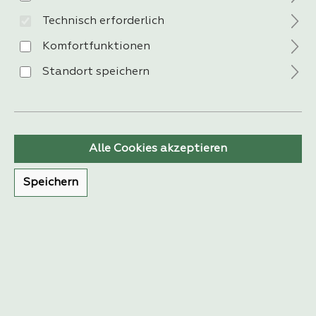
Technisch erforderlich
Witteru
Komfortfunktionen
ngsbes
Standort speichern
tändig,
schnell
e
Staubr
einigun
Alle Cookies akzeptieren
g, mit
Naturh
Speichern
arz
behand
elbar.
z
u
m