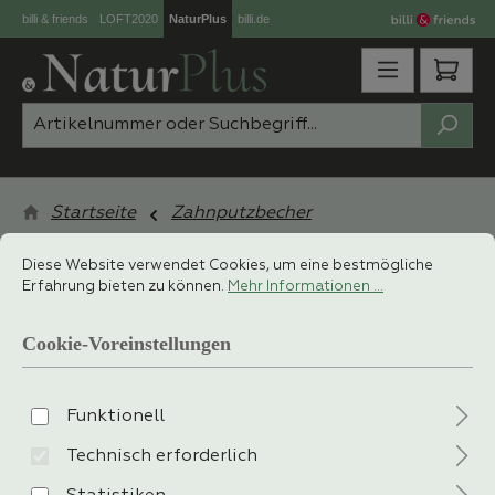
billi & friends
LOFT2020
NaturPlus
billi.de
Zum Hauptinhalt springen
Ware
Startseite
Zahnputzbecher
Cookie-Voreinstellungen
Diese Website verwendet Cookies, um eine bestmögliche Erfahrung 
Diese Website verwendet Cookies, um eine bestmögliche
Erfahrung bieten zu können.
Mehr Informationen ...
filtern
Cookie-Voreinstellungen
Funktionell
Technisch erforderlich
Keine Produkte gefunden.