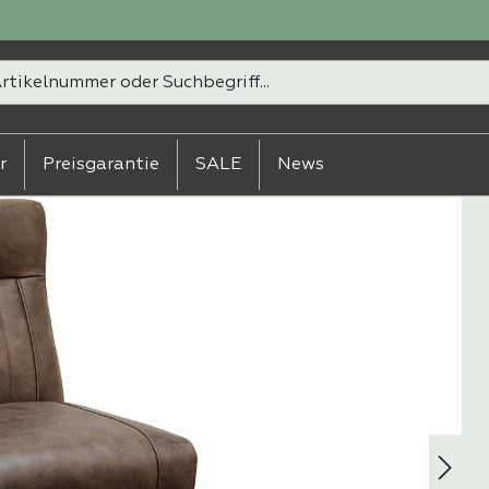
r
Preisgarantie
SALE
News