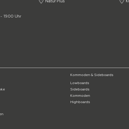
Natur Plus
K
- 19.00 Uhr
Kommoden & Sideboards
Lowboards
nke
Sideboards
Kommoden
Highboards
en