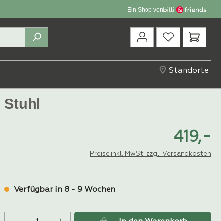
Ein Shop von
Waren
Standorte
Stuhl
-
419,
Preise inkl. MwSt. zzgl. Versandkosten
Verfügbar in 8 - 9 Wochen
Produkt Anzahl: Gib den gewünschten 