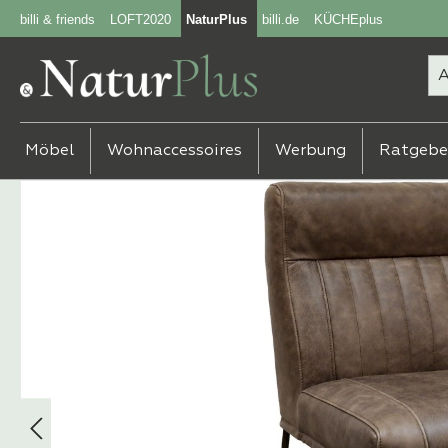
billi & friends
LOFT2020
NaturPlus
billi.de
KÜCHEplus
m Hauptinhalt springen
Zur Suche springen
Zur Hauptnavigation springen
Möbel
Wohnaccessoires
Werbung
Ratgebe
Bildergalerie überspringen